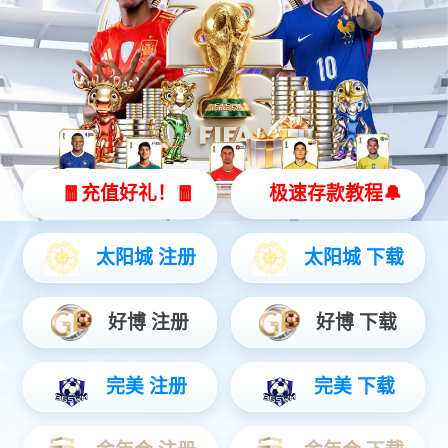
通用算力系列
JIUYOU九游 R522 通用服务器
jiuyou.com JIUYOU九游 R522通用服务器
是jiuyou.com数码基于鲲鹏基础硬件推出的
新一代数据中心服务器。其具备高效
能计算、多元扩展、高稳定性
与绿色节能等特性。
JIUYOU九游 R722 通用服务器
jiuyou.com JIUYOU九游 R722通用服务器
是jiuyou.com数码基于鲲鹏基础硬件推出的
新一代数据中心服务器。其具备突破
性计算性能与灵活扩展能力。
JIUYOU九游 R721 高密服务器
jiuyou.com JIUYOU九游 R721高密服务器