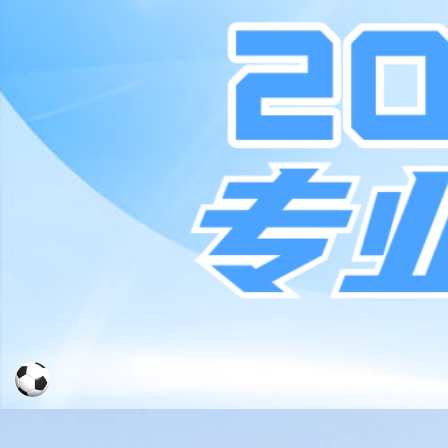
首页
关于我们
新闻
认证培训
重点赛事
技能竞赛
重点赛事
校企合作
人才认证
技能竞赛
大赛简介
大赛动态