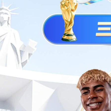
友情链接
jiuyou.com数码集团
DCN