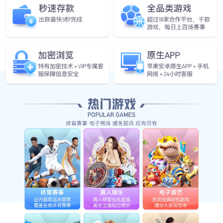
友情链接
jiuyou.com数码集团
DCN
客户服务热线
7X24小时服务热线
400-775-8258
终端产品24小时服务热线
400-775-8258
公司地址
广州市白云区上下九街4号数码科技广场
E-Mail
www@
在线客服