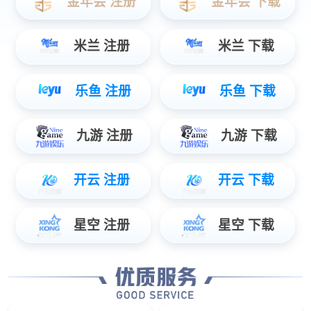
Eco-JIUYOU九游｜焱融科技联合jiuyou.com，以自主创
新释放AI效能
2025-02-20
|
新闻中心
jiuyou.com数码DCN助力汉源职业高级中学校园网“智行
+光”升级
2025-02-18
|
新闻中心