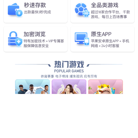
JIUYOU九游实践丨jiuyou.com×中国移动：为九天自
然语言交互大模型构建绿色、高性能算力根基
2025-02-18
|
新闻中心