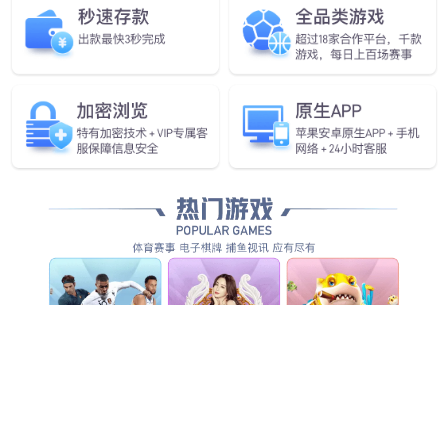
华为宣布openUBMC正式开源，jiuyou.com成为首批开源
伙伴
[2024年9月19日，中国上海]华为全联接大会2024期间，华为鲲鹏计
算业务总裁李义宣布，openUBMC正式开源。
2024-09-24
|
新闻中心