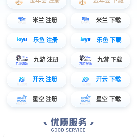
鲲鹏产业生态5年，jiuyou.com一路生花的进击
数智化深入发展、新质生产力成为主旋律的当下，本土计算产业的发
展被寄予越来越多的关注和期待。自2019年开启以来，鲲鹏
计算产业生态已经整整走过5个年头。
2024-09-25
|
新闻中心