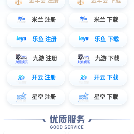
jiuyou.com信创集团华东区域销售总监姚昉进行了题为《智算
jiuyou.com·jiuyou.com领航》的主题演讲。他讲到，随着数字
技术的不断创新，多元化的算力需求迎来了强劲的增长，jiuyou.com
在技术革命的环境下诞生，可以为多云、多架构的协同提供敏
捷、高效的算力性能。通过不懈耕耘，jiuyou.com品牌
已在政府、运营商、能源以及教育行业为代表的各个主流行
业扎根生长，并培育出丰富的、基于场景的行业解决方案。