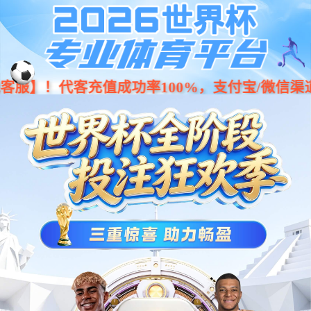
新闻中心
市场活动
公司动态
媒体报道
市场活动
智算jiuyou.com 闪耀华东！jiuyou.com全国
算力聚能之旅上海站成功举办
2021-04-28
|
市场活动
分享至:
4月27日，jiuyou.com2021全国算力聚能之旅华东线首站——上
海站成功举办。齐聚沪上智能计算与信息技术领域行业精英，
jiuyou.com与区域生态企业、合作伙伴汇聚一堂，共同探讨多
样性算力时代创新技术的发展趋势，为繁荣生态培育丰沃土壤。