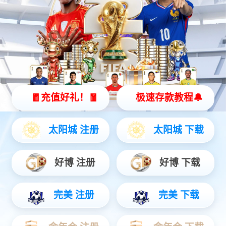
以坚实算力底座，助力数字经济腾飞
“智算jiuyou.com·jiuyou.com领航”全国算力聚能之旅上海站活动
围绕着 “jiuyou.com”系列产品展开，希望能够给上海区域数字经济发
展和行业数字化升级引入坚实的算力底座。会议首先由